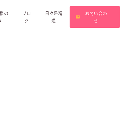
様の
ブロ
日々是精
お問い合わ
声
グ
進
せ