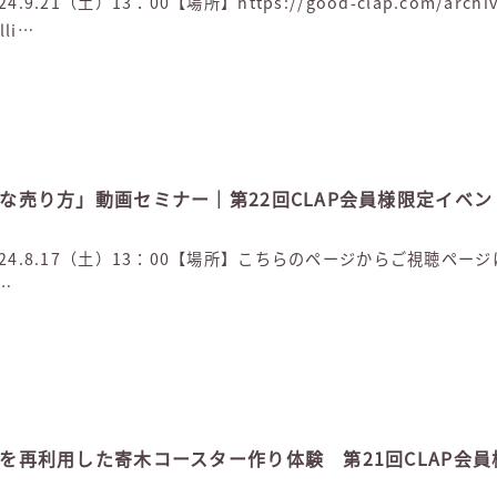
9.21（土）13：00【場所】https://good-clap.com/archi
li…
手な売り方」動画セミナー｜第22回CLAP会員様限定イベント
】2024.8.17（土）13：00【場所】こちらのページからご視聴ペ
…
廃材を再利用した寄木コースター作り体験 第21回CLAP会員