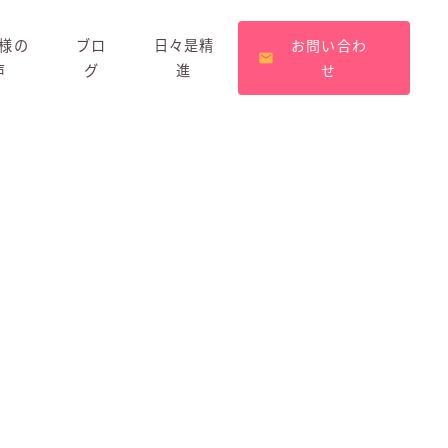
様の
ブロ
日々是精
お問い合わ
声
グ
進
せ