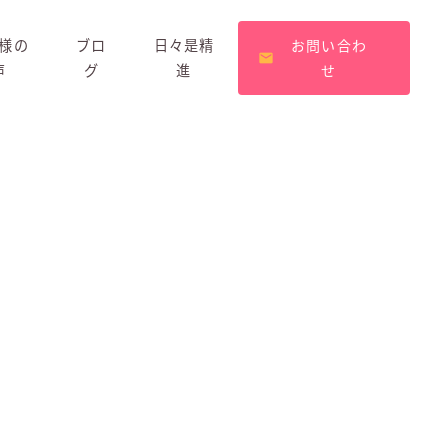
様の
ブロ
日々是精
お問い合わ
声
グ
進
せ