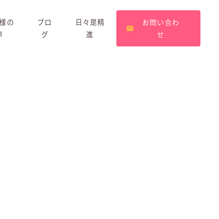
様の
ブロ
日々是精
お問い合わ
声
グ
進
せ