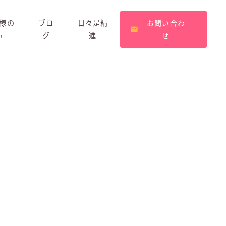
様の
ブロ
日々是精
お問い合わ
声
グ
進
せ