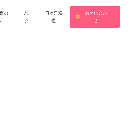
様の
ブロ
日々是精
お問い合わ
声
グ
進
せ