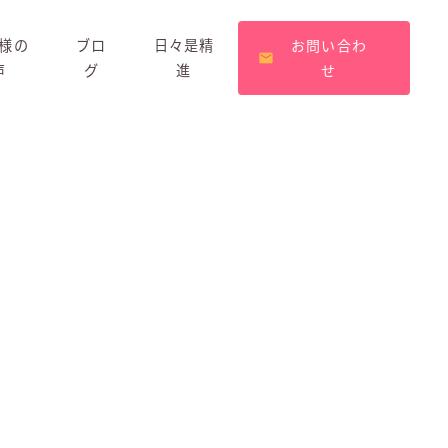
様の
ブロ
日々是精
お問い合わ
声
グ
進
せ