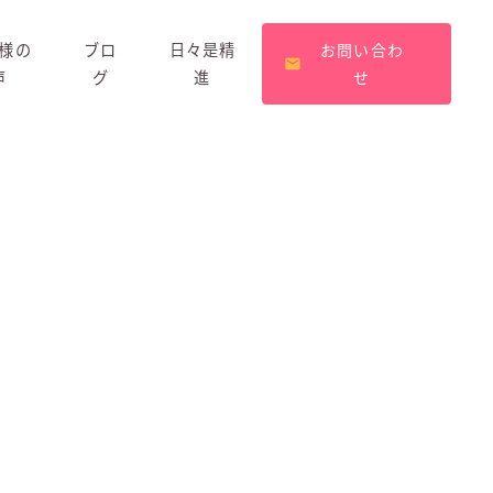
様の
ブロ
日々是精
お問い合わ
声
グ
進
せ