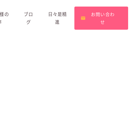
様の
ブロ
日々是精
お問い合わ
声
グ
進
せ