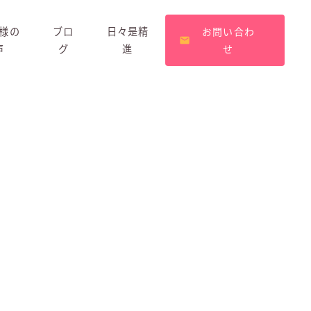
様の
ブロ
日々是精
お問い合わ
声
グ
進
せ