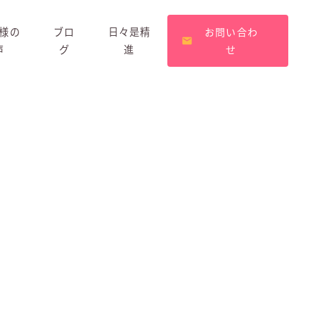
様の
ブロ
日々是精
お問い合わ
声
グ
進
せ