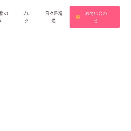
様の
ブロ
日々是精
お問い合わ
声
グ
進
せ