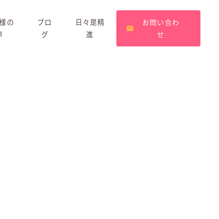
様の
ブロ
日々是精
お問い合わ
声
グ
進
せ