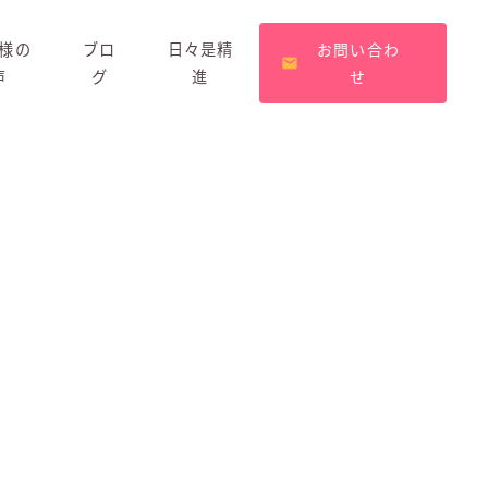
様の
ブロ
日々是精
お問い合わ
声
グ
進
せ